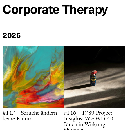
Corporate Therapy
Start
Archiv
2026
Info
Impressum und
Datenschutz
Kontakt
#147 – Sprüche ändern
#146 – 1789 Project
keine Kultur
Insights: Wie WD-40
Ideen in Wirkung