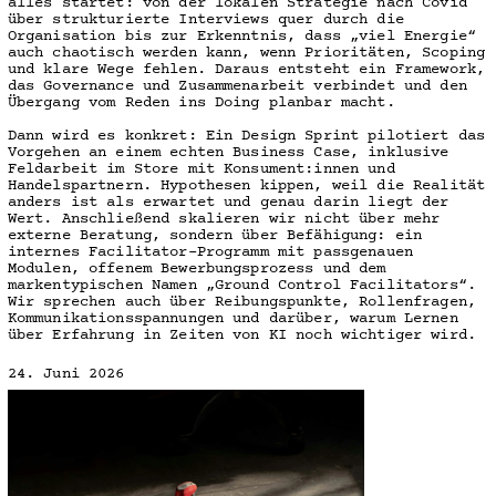
alles startet: von der lokalen Strategie nach Covid
über strukturierte Interviews quer durch die
Organisation bis zur Erkenntnis, dass „viel Energie“
auch chaotisch werden kann, wenn Prioritäten, Scoping
und klare Wege fehlen. Daraus entsteht ein Framework,
das Governance und Zusammenarbeit verbindet und den
Übergang vom Reden ins Doing planbar macht.
Dann wird es konkret: Ein Design Sprint pilotiert das
Vorgehen an einem echten Business Case, inklusive
Feldarbeit im Store mit Konsument:innen und
Handelspartnern. Hypothesen kippen, weil die Realität
anders ist als erwartet und genau darin liegt der
Wert. Anschließend skalieren wir nicht über mehr
externe Beratung, sondern über Befähigung: ein
internes Facilitator-Programm mit passgenauen
Modulen, offenem Bewerbungsprozess und dem
markentypischen Namen „Ground Control Facilitators“.
Wir sprechen auch über Reibungspunkte, Rollenfragen,
Kommunikationsspannungen und darüber, warum Lernen
über Erfahrung in Zeiten von KI noch wichtiger wird.
24. Juni 2026