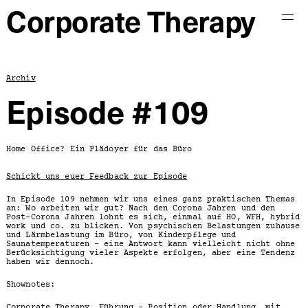
Corporate Therapy
Start
Archiv
Archiv
Info
Episode #109
Impressum und
Datenschutz
Home Office? Ein Plädoyer für das Büro
Kontakt
Schickt uns euer Feedback zur Episode
In Episode 109 nehmen wir uns eines ganz praktischen Themas
an: Wo arbeiten wir gut? Nach den Corona Jahren und den
Post-Corona Jahren lohnt es sich, einmal auf HO, WFH, hybrid
work und co. zu blicken. Von psychischen Belastungen zuhause
und Lärmbelastung im Büro, von Kinderpflege und
Saunatemperaturen - eine Antwort kann vielleicht nicht ohne
Berücksichtigung vieler Aspekte erfolgen, aber eine Tendenz
haben wir dennoch.
Shownotes:
Corporate Therapy, Führung - Position oder Handlung, mit