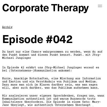
Corporate Therapy
Start
Archiv
Archiv
Info
Episode #042
Impressum und
Datenschutz
Du hast nur eine Chance wahrgenommen zu werden, wenn du auf
den Punkt kommst und diesen Punkt kennst. Punkt. mit Jörg-
Michael Junginger
Kontakt
In Episode 42 erkärt uns Jörg-Michael Junginger worauf es
bei (Unternehmens-)Kommunikation ankommt:
Kurze, knackige Botschaften, eine Mischung aus Information
und Emotion und ein Verständnis von Publikum und Medium.
Dazu muss man sich im Klaren darüber sein, was man sagen
will, aber auch darüber, was das Publikum aufnehmen kann.
Wir analysieren unser eigenes Sprechdenken, fragen uns, wann
Kommunikation authentisch ist und warum Buzzwords trotz
Inhaltsleere überfordern. Die Episode in einem Satz: Mary-
Jane überlegt, wie authentisch Unternehmen überhaupt